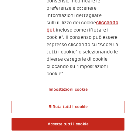
consenso, modificare le
preferenze e ottenere
Iscriviti alla newsletter
informazioni dettagliate
sull’utilizzo dei cookie
cliccando
qui
, incluso come rifiutare i
Fondazione
cookie". Il consenso può essere
The Human Safety Net
espresso cliccando su “Accetta
tutti i cookie” o selezionando le
CONTATTACI
diverse categorie di cookie
cliccando su “Impostazioni
cookie”.
Impostazioni cookie
2, Piazza Duca degli Abruzzi 34132
Rifiuta tutti i cookie
Trieste Italy
A World of Potential
Fiscal code (Italy) 90017740326
Accetta tutti i cookie
Prenota l’ingresso libero alla mostra
VAT code 01372940328