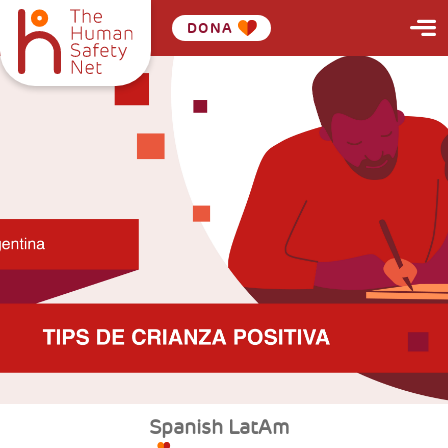
DONA
Spanish LatAm