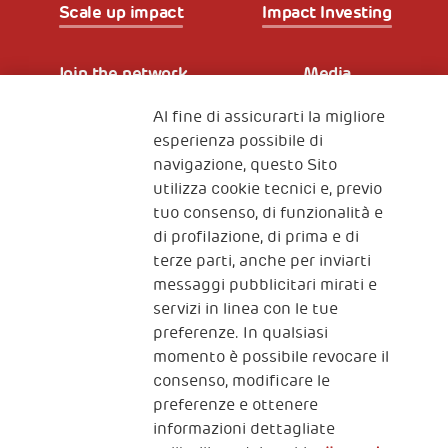
Scale up impact
Impact Investing
Join the network
Media
Al fine di assicurarti la migliore
Iscriviti alla newsletter
esperienza possibile di
navigazione, questo Sito
utilizza cookie tecnici e, previo
Fondazione
tuo consenso, di funzionalità e
The Human Safety Net
di profilazione, di prima e di
terze parti, anche per inviarti
CONTATTACI
messaggi pubblicitari mirati e
servizi in linea con le tue
preferenze. In qualsiasi
momento è possibile revocare il
consenso, modificare le
preferenze e ottenere
informazioni dettagliate
2, Piazza Duca degli Abruzzi 34132