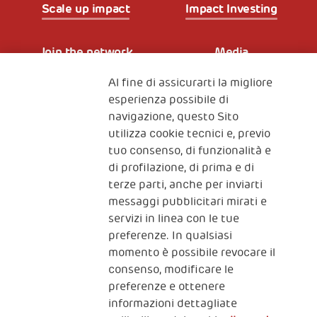
Scale up impact
Impact Investing
Join the network
Media
Al fine di assicurarti la migliore
Iscriviti alla newsletter
esperienza possibile di
navigazione, questo Sito
utilizza cookie tecnici e, previo
Fondazione
tuo consenso, di funzionalità e
The Human Safety Net
di profilazione, di prima e di
terze parti, anche per inviarti
CONTATTACI
messaggi pubblicitari mirati e
servizi in linea con le tue
preferenze. In qualsiasi
momento è possibile revocare il
consenso, modificare le
preferenze e ottenere
informazioni dettagliate
2, Piazza Duca degli Abruzzi 34132