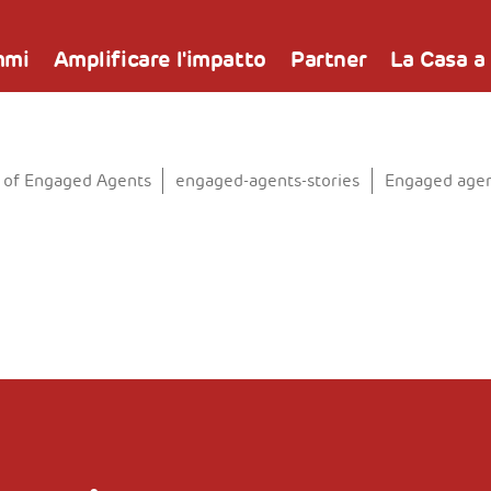
mmi
Amplificare l'impatto
Partner
La Casa a
 of Engaged Agents
engaged-agents-stories
Engaged agen