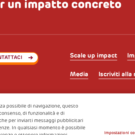
r un impatto concreto
Scale up impact
Im
NTATTACI
Media
Iscriviti all
Privacy & GDPR
Policy coo
ode (Italy) 90017740326
enza possibile di navigazione, questo
e 01372940328
 consenso, di funzionalità e di
nche per inviarti messaggi pubblicitari
erenze. In qualsiasi momento è possibile
Impostazioni co