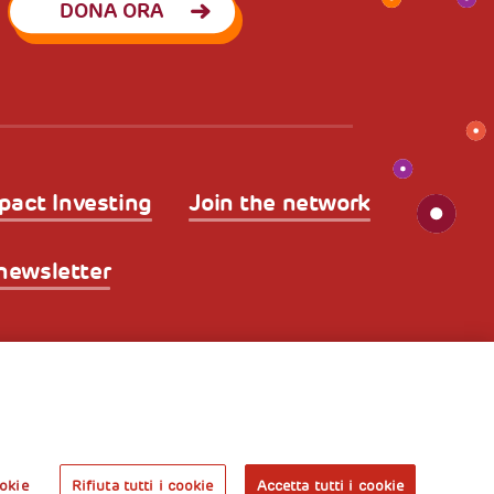
DONA ORA
pact Investing
Join the network
a newsletter
kies
Nota legale e benefici fiscali
A World of
Potential
okie
Rifiuta tutti i cookie
Accetta tutti i cookie