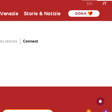
EN
IT
 Venezia
Storie & Notizie
DONA
Connect
ts stories