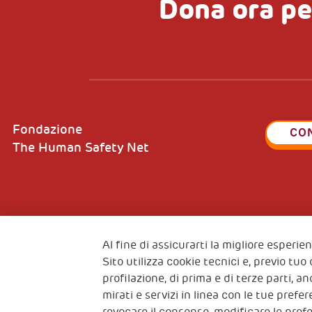
Dona ora pe
Fondazione
CO
The Human Safety Net
2, Piazza Duca degli Abruzzi 34132
Fiscal c
Trieste Italy
Al fine di assicurarti la migliore esperi
VAT cod
Sito utilizza cookie tecnici e, previo tuo
profilazione, di prima e di terze parti, a
mirati e servizi in linea con le tue pref