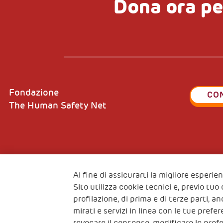
Dona ora pe
Fondazione
CO
The Human Safety Net
2, Piazza Duca degli Abruzzi 34132
Fiscal c
Trieste Italy
Al fine di assicurarti la migliore esperi
VAT cod
Sito utilizza cookie tecnici e, previo tuo
profilazione, di prima e di terze parti, a
mirati e servizi in linea con le tue pref