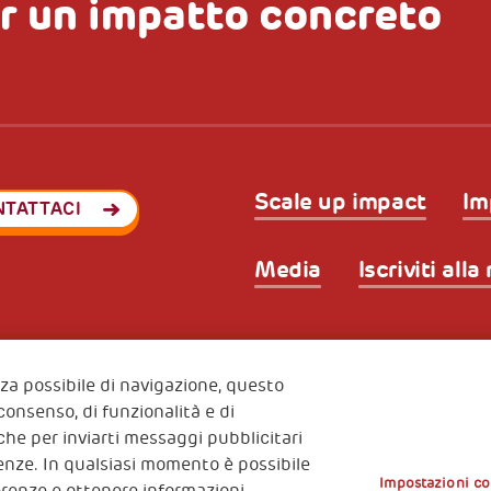
r un impatto concreto
Scale up impact
Im
NTATTACI
Media
Iscriviti all
Privacy & GDPR
Policy coo
ode (Italy) 90017740326
enza possibile di navigazione, questo
e 01372940328
 consenso, di funzionalità e di
nche per inviarti messaggi pubblicitari
erenze. In qualsiasi momento è possibile
Impostazioni co