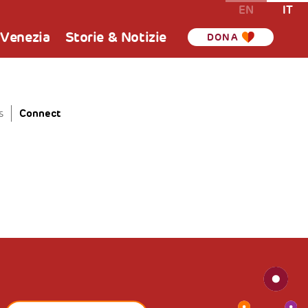
EN
IT
 Venezia
Storie & Notizie
DONA
Connect
s