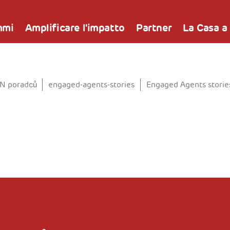
mmi
Amplificare l'impatto
Partner
La Casa a
SN poradců
engaged-agents-stories
Engaged Agents storie