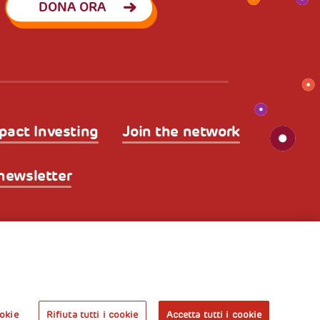
DONA ORA
pact Investing
Join the network
a newsletter
kies
Nota legale e benefici fiscali
A World of
Potential
okie
Rifiuta tutti i cookie
Accetta tutti i cookie