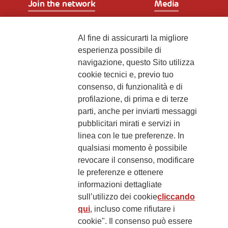
Join the network
Media
Iscriviti alla newsletter
Al fine di assicurarti la migliore
esperienza possibile di
navigazione, questo Sito utilizza
Fondazione
cookie tecnici e, previo tuo
The Human Safety Net
consenso, di funzionalità e di
profilazione, di prima e di terze
CONTATTACI
parti, anche per inviarti messaggi
pubblicitari mirati e servizi in
linea con le tue preferenze. In
qualsiasi momento è possibile
revocare il consenso, modificare
le preferenze e ottenere
informazioni dettagliate
2, Piazza Duca degli Abruzzi 34132
sull’utilizzo dei cookie
cliccando
Trieste Italy
qui
, incluso come rifiutare i
Fiscal code (Italy) 90017740326
cookie". Il consenso può essere