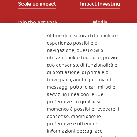
Scale up impact
Impact Investing
Join the network
Media
Al fine di assicurarti la migliore
Iscriviti alla newsletter
esperienza possibile di
navigazione, questo Sito
utilizza cookie tecnici e, previo
Fondazione
tuo consenso, di funzionalità e
The Human Safety Net
di profilazione, di prima e di
terze parti, anche per inviarti
CONTATTACI
messaggi pubblicitari mirati e
servizi in linea con le tue
preferenze. In qualsiasi
momento è possibile revocare il
consenso, modificare le
preferenze e ottenere
informazioni dettagliate
2, Piazza Duca degli Abruzzi 34132