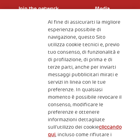
Join the network
Media
Al fine di assicurarti la migliore
Iscriviti alla newsletter
esperienza possibile di
navigazione, questo Sito
utilizza cookie tecnici e, previo
Fondazione
tuo consenso, di funzionalità e
The Human Safety Net
di profilazione, di prima e di
terze parti, anche per inviarti
CONTATTACI
messaggi pubblicitari mirati e
servizi in linea con le tue
preferenze. In qualsiasi
momento è possibile revocare il
consenso, modificare le
preferenze e ottenere
informazioni dettagliate
2, Piazza Duca degli Abruzzi 34132
sull’utilizzo dei cookie
cliccando
Trieste Italy
qui
, incluso come rifiutare i
Fiscal code (Italy) 90017740326