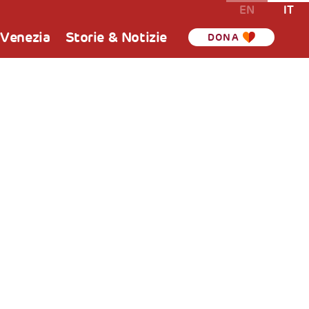
EN
IT
 Venezia
Storie & Notizie
DONA