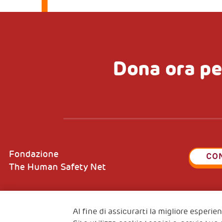
Dona ora pe
Fondazione
CO
The Human Safety Net
Al fine di assicurarti la migliore esperi