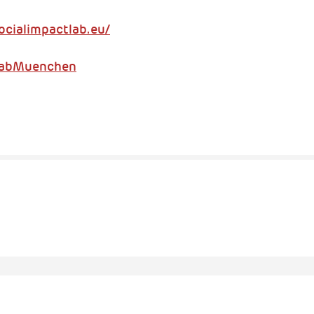
ocialimpactlab.eu/
tlabMuenchen