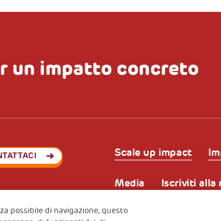
r un impatto concreto
Scale up impact
Im
NTATTACI
Media
Iscriviti all
enza possibile di navigazione, questo