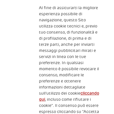
Al fine di assicurarti la migliore
Iscriviti alla newsletter
esperienza possibile di
navigazione, questo Sito
utilizza cookie tecnici e, previo
Fondazione
tuo consenso, di funzionalità e
The Human Safety Net
di profilazione, di prima e di
terze parti, anche per inviarti
CONTATTACI
messaggi pubblicitari mirati e
servizi in linea con le tue
preferenze. In qualsiasi
momento è possibile revocare il
consenso, modificare le
preferenze e ottenere
informazioni dettagliate
2, Piazza Duca degli Abruzzi 34132
sull’utilizzo dei cookie
cliccando
Trieste Italy
qui
, incluso come rifiutare i
Fiscal code (Italy) 90017740326
cookie". Il consenso può essere
espresso cliccando su “Accetta
VAT code 01372940328