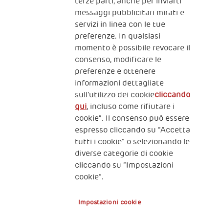
terze parti, anche per inviarti
CONTATTACI
messaggi pubblicitari mirati e
servizi in linea con le tue
preferenze. In qualsiasi
momento è possibile revocare il
consenso, modificare le
preferenze e ottenere
informazioni dettagliate
2, Piazza Duca degli Abruzzi 34132
sull’utilizzo dei cookie
cliccando
Trieste Italy
qui
, incluso come rifiutare i
Fiscal code (Italy) 90017740326
cookie". Il consenso può essere
espresso cliccando su “Accetta
VAT code 01372940328
tutti i cookie” o selezionando le
diverse categorie di cookie
Privacy & GDPR
Policy cookies
cliccando su “Impostazioni
cookie”.
Nota legale e benefici fiscali
Impostazioni cookie