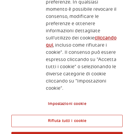
preferenze. In qualsiasi
momento è possibile revocare il
consenso, modificare le
preferenze e ottenere
informazioni dettagliate
2, Piazza Duca degli Abruzzi 34132
sull’utilizzo dei cookie
cliccando
Trieste Italy
qui
, incluso come rifiutare i
Fiscal code (Italy) 90017740326
cookie". Il consenso può essere
espresso cliccando su “Accetta
VAT code 01372940328
tutti i cookie” o selezionando le
diverse categorie di cookie
Privacy & GDPR
Policy cookies
cliccando su “Impostazioni
cookie”.
Nota legale e benefici fiscali
Impostazioni cookie
Rifiuta tutti i cookie
A World of Potential