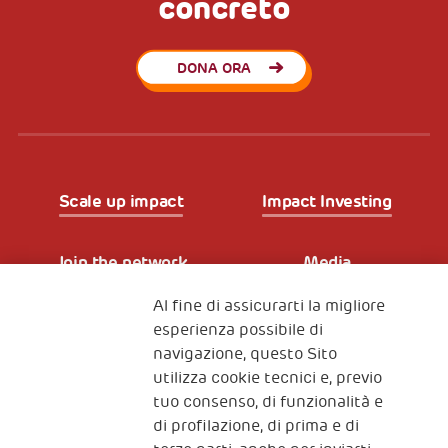
concreto
DONA ORA
Scale up impact
Impact Investing
Join the network
Media
Al fine di assicurarti la migliore
Iscriviti alla newsletter
esperienza possibile di
navigazione, questo Sito
utilizza cookie tecnici e, previo
Fondazione
tuo consenso, di funzionalità e
The Human Safety Net
di profilazione, di prima e di