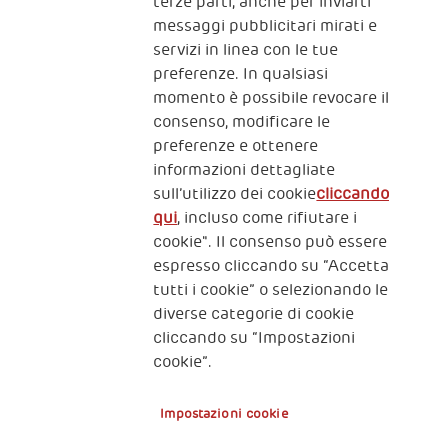
terze parti, anche per inviarti
CONTATTACI
messaggi pubblicitari mirati e
servizi in linea con le tue
preferenze. In qualsiasi
momento è possibile revocare il
consenso, modificare le
preferenze e ottenere
informazioni dettagliate
2, Piazza Duca degli Abruzzi 34132
sull’utilizzo dei cookie
cliccando
Trieste Italy
qui
, incluso come rifiutare i
Fiscal code (Italy) 90017740326
cookie". Il consenso può essere
espresso cliccando su “Accetta
VAT code 01372940328
tutti i cookie” o selezionando le
diverse categorie di cookie
Privacy & GDPR
Policy cookies
cliccando su “Impostazioni
cookie”.
Nota legale e benefici fiscali
Impostazioni cookie