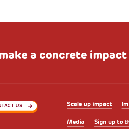
make a concrete impact
Scale up impact
Im
NTACT US
Media
Sign up to t