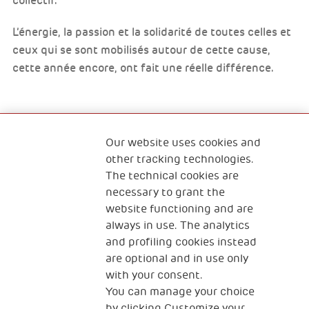
collectif.
L’énergie, la passion et la solidarité de toutes celles et
ceux qui se sont mobilisés autour de cette cause,
cette année encore, ont fait une réelle différence.
Our website uses cookies and
Qui sommes-nous ?
Nous contacter
other tracking technologies.
The technical cookies are
Programme Famille
Programme Réfugiés
necessary to grant the
website functioning and are
always in use. The analytics
and profiling cookies instead
The Human Safety Net FRANCE
are optional and in use only
NOUS CONTACTER
with your consent.
You can manage your choice
by clicking Customize your