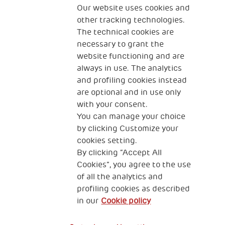
Our website uses cookies and
Qui sommes-nous ?
Nous contacter
other tracking technologies.
The technical cookies are
Programme Famille
Programme Réfugiés
necessary to grant the
website functioning and are
always in use. The analytics
and profiling cookies instead
The Human Safety Net FRANCE
are optional and in use only
NOUS CONTACTER
with your consent.
You can manage your choice
by clicking Customize your
cookies setting.
By clicking “Accept All
Cookies”, you agree to the use
of all the analytics and
89 RUE TAITBOUT 75009 PARIS
profiling cookies as described
in our
Cookie policy
Gestion de vos données personnelles
Cookies