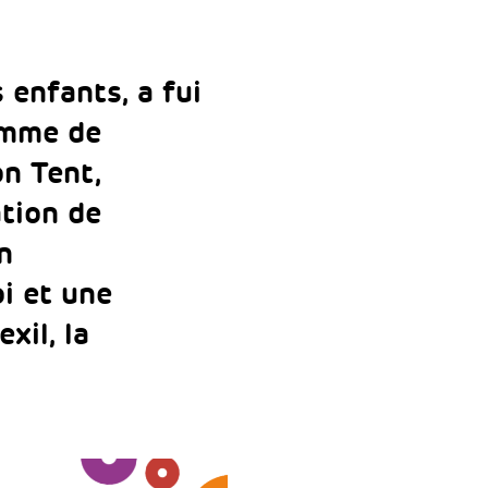
 enfants, a fui
amme de
n Tent,
tion de
n
oi et une
xil, la