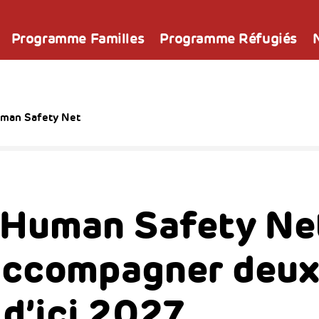
Programme Familles
Programme Réfugiés
uman Safety Net
 Human Safety Ne
 accompagner deux
 d’ici 2027