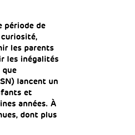
e période de
curiosité,
ir les parents
r les inégalités
e que
HSN) lancent un
fants et
ines années. À
nues, dont plus