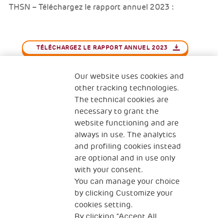
THSN – Téléchargez le rapport annuel 2023 :
TÉLÉCHARGEZ LE RAPPORT ANNUEL 2023
SUIVEZ - NOUS !
Our website uses cookies and
other tracking technologies.
The technical cookies are
necessary to grant the
website functioning and are
always in use. The analytics
and profiling cookies instead
are optional and in use only
with your consent.
You can manage your choice
by clicking Customize your
Qui sommes-nous ?
Nous contacter
cookies setting.
By clicking “Accept All