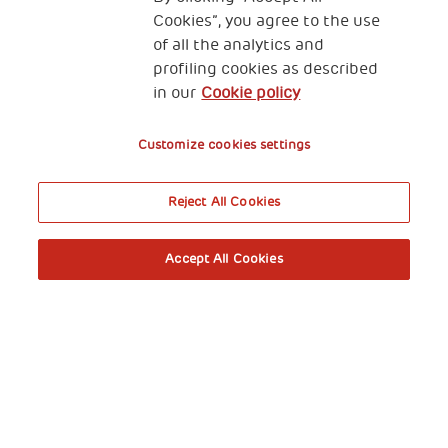
Cookies”, you agree to the use
Programme Famille
Programme Réfugiés
of all the analytics and
profiling cookies as described
in our
Cookie policy
The Human Safety Net FRANCE
NOUS CONTACTER
Customize cookies settings
Reject All Cookies
Accept All Cookies
89 RUE TAITBOUT 75009 PARIS
Gestion de vos données personnelles
Cookies