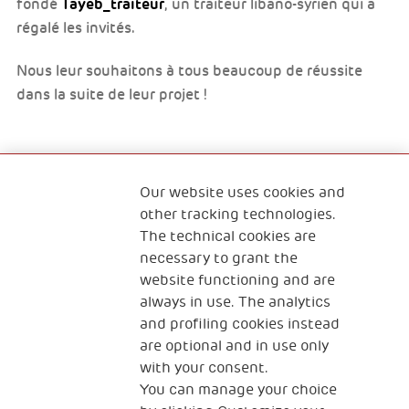
Tayeb_traiteur
fondé
, un traiteur libano-syrien qui a
régalé les invités.
Nous leur souhaitons à tous beaucoup de réussite
dans la suite de leur projet !
Our website uses cookies and
Qui sommes-nous ?
Nous contacter
other tracking technologies.
The technical cookies are
Programme Famille
Programme Réfugiés
necessary to grant the
website functioning and are
always in use. The analytics
and profiling cookies instead
The Human Safety Net FRANCE
are optional and in use only
NOUS CONTACTER
with your consent.
You can manage your choice