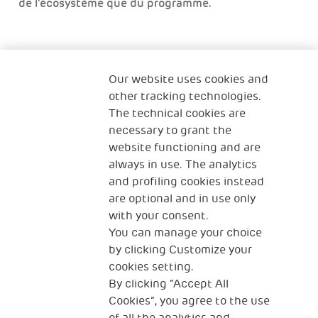
de l’écosystème que du programme.
Our website uses cookies and
Qui sommes-nous ?
Nous contacter
other tracking technologies.
The technical cookies are
Programme Famille
Programme Réfugiés
necessary to grant the
website functioning and are
always in use. The analytics
and profiling cookies instead
The Human Safety Net FRANCE
are optional and in use only
NOUS CONTACTER
with your consent.
You can manage your choice
by clicking Customize your
cookies setting.
By clicking “Accept All
Cookies”, you agree to the use