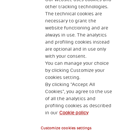
Qui sommes-nous ?
Nous contacter
other tracking technologies.
The technical cookies are
Programme Famille
Programme Réfugiés
necessary to grant the
website functioning and are
always in use. The analytics
and profiling cookies instead
The Human Safety Net FRANCE
are optional and in use only
NOUS CONTACTER
with your consent.
You can manage your choice
by clicking Customize your
cookies setting.
By clicking “Accept All
Cookies”, you agree to the use
of all the analytics and
89 RUE TAITBOUT 75009 PARIS
profiling cookies as described
in our
Cookie policy
Gestion de vos données personnelles
Cookies
Customize cookies settings