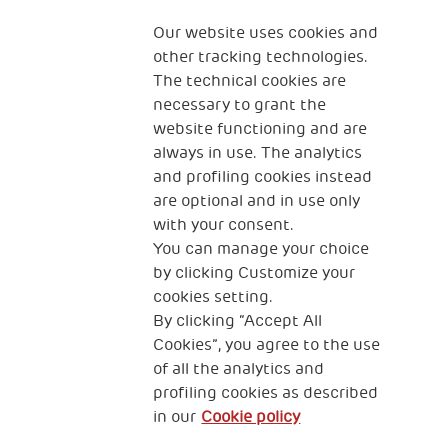
Our website uses cookies and
Qui sommes-nous ?
Nous contacter
other tracking technologies.
The technical cookies are
Programme Famille
Programme Réfugiés
necessary to grant the
website functioning and are
always in use. The analytics
and profiling cookies instead
The Human Safety Net FRANCE
are optional and in use only
NOUS CONTACTER
with your consent.
You can manage your choice
by clicking Customize your
cookies setting.
By clicking “Accept All
Cookies”, you agree to the use
of all the analytics and
89 RUE TAITBOUT 75009 PARIS
profiling cookies as described
in our
Cookie policy
Gestion de vos données personnelles
Cookies