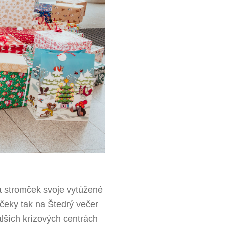
a stromček svoje vytúžené
rčeky tak na Štedrý večer
alších krízových centrách