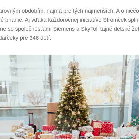
arovným obdobím, najmä pre tých najmenších. A o niečo
lé prianie. Aj vďaka každoročnej iniciatíve Stromček spln
ne so spoločnosťami Siemens a SkyToll tajné detské žel
darčeky pre 346 detí.