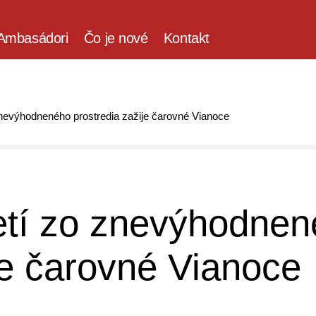
Ambasádori
Čo je nové
Kontakt
znevýhodneného prostredia zažije čarovné Vianoce
etí zo znevýhodne
je čarovné Vianoce