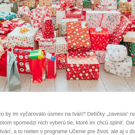
o by im vyčarovalo úsmev na tvári? Detičky „zavesia“ n
otom spomedzi nich vyberú tie, ktoré im chcú splniť. Da
várí, a to nielen v programe Učenie pre život, ale aj v ď