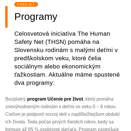
FAMILIES
Programy
Celosvetová iniciatíva The Human
Safety Net (THSN) pomáha na
Slovensku rodinám s malými deťmi v
predškolskom veku, ktoré čelia
sociálnym alebo ekonomickým
ťažkostiam. Aktuálne máme spustené
dva programy:
Bezplatný
program Učenie pre život
, ktorý pomáha
znevýhodneným rodinám s deťmi vo veku 0 – 6 rokov.
Cieľom je podporiť rozvoj detí v najdôležitejšom období
ich života. Teda počas prvých šiestich rokov, kedy sa
formuje až 85 % osobnosti dieťaťa. Program zastrešuje