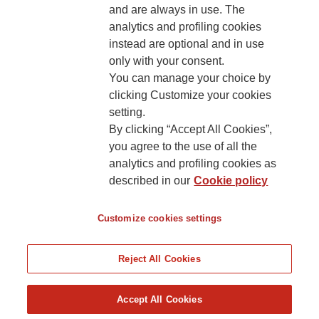
and are always in use. The
analytics and profiling cookies
KONTAKT
instead are optional and in use
only with your consent.
You can manage your choice by
clicking Customize your cookies
setting.
Generali Poisťovňa, pobočka poisťovne z iného členského štátu
By clicking “Accept All Cookies”,
Lamačská cesta 3/A
you agree to the use of all the
841 04 Bratislava
analytics and profiling cookies as
described in our
Cookie policy
Cookies’ policy
Customize cookies settings
Reject All Cookies
Accept All Cookies