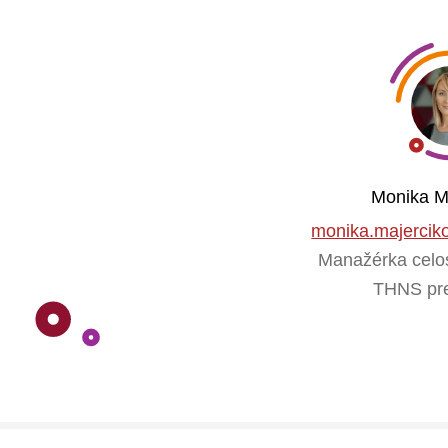
Monika M
monika.majercik
Manažérka celosv
THNS pr