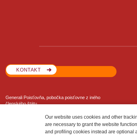
KONTAKT
Generali Poisťovňa, pobočka poisťovne z iného
členského štátu
Lamačská cesta 3/A
841 04 Bratislava
Our website uses cookies and other tracki
are necessary to grant the website functio
and profiling cookies instead are optional 