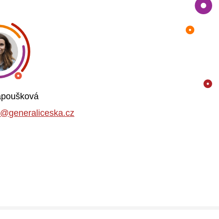
Papoušková
a@generaliceska.cz