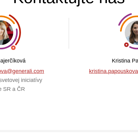
ajerčíková
Kristina 
ova@generali.com
kristina.papouskov
etovej iniciatívy
e SR a ČR