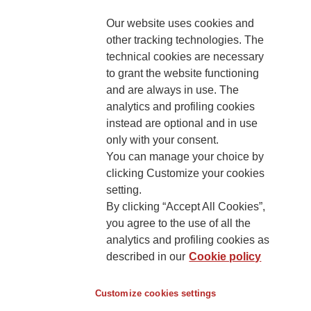
Our website uses cookies and
other tracking technologies. The
technical cookies are necessary
to grant the website functioning
and are always in use. The
analytics and profiling cookies
KONTAKT
instead are optional and in use
only with your consent.
You can manage your choice by
clicking Customize your cookies
setting.
Generali Poisťovňa, pobočka poisťovne z iného členského štátu
By clicking “Accept All Cookies”,
Lamačská cesta 3/A
you agree to the use of all the
841 04 Bratislava
analytics and profiling cookies as
described in our
Cookie policy
Cookies’ policy
Customize cookies settings