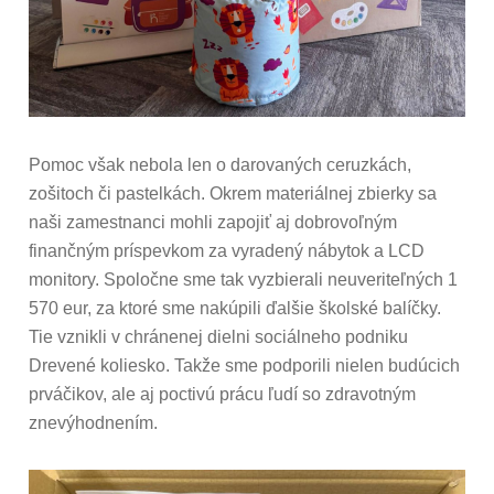
Pomoc však nebola len o darovaných ceruzkách,
zošitoch či pastelkách. Okrem materiálnej zbierky sa
naši zamestnanci mohli zapojiť aj dobrovoľným
finančným príspevkom za vyradený nábytok a LCD
monitory. Spoločne sme tak vyzbierali neuveriteľných 1
570 eur, za ktoré sme nakúpili ďalšie školské balíčky.
Tie vznikli v chránenej dielni sociálneho podniku
Drevené koliesko. Takže sme podporili nielen budúcich
prváčikov, ale aj poctivú prácu ľudí so zdravotným
znevýhodnením.