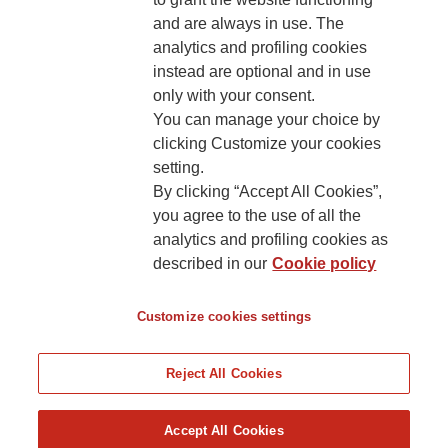
and are always in use. The
analytics and profiling cookies
KONTAKT
instead are optional and in use
only with your consent.
You can manage your choice by
clicking Customize your cookies
setting.
Generali Poisťovňa, pobočka poisťovne z iného členského štátu
By clicking “Accept All Cookies”,
Lamačská cesta 3/A
you agree to the use of all the
841 04 Bratislava
analytics and profiling cookies as
described in our
Cookie policy
Cookies’ policy
Customize cookies settings
Reject All Cookies
Accept All Cookies