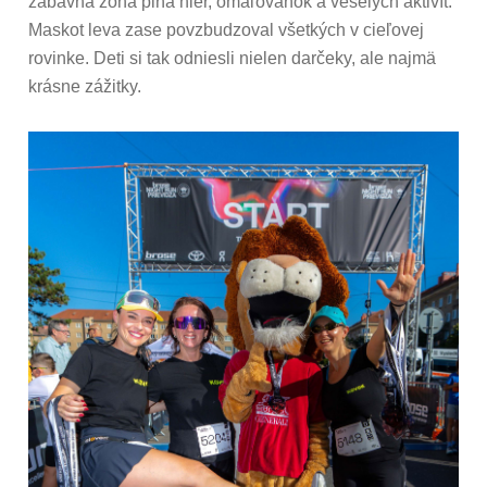
zábavná zóna plná hier, omaľovánok a veselých aktivít.
Maskot leva zase povzbudzoval všetkých v cieľovej
rovinke. Deti si tak odniesli nielen darčeky, ale najmä
krásne zážitky.