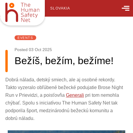
SLOVAKIA
EVENTS
Posted
03 Oct 2025
Bežíš, bežím, bežíme!
Dobrá nálada, detský smiech, ale aj osobné rekordy.
Takto vyzeralo obľúbené bežecké podujatie Brose Night
Run v Prievidzi, a poisťovňa
Generali
pri tom nemohla
chýbať. Spolu s iniciatívou The Human Safety Net tak
podporila šport, medzinárodnú bežeckú komunitu a
dobrú náladu.