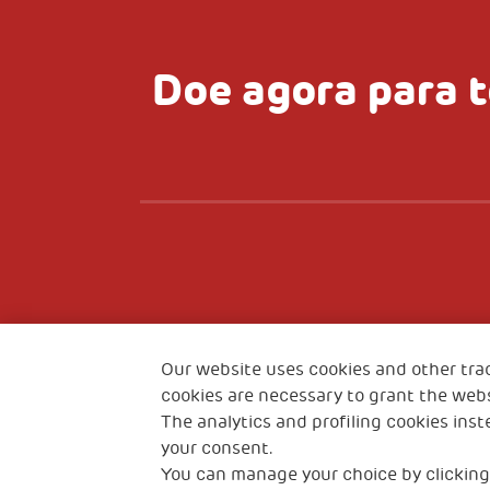
Doe agora para 
Fondazione Generali
2, Piazza
Our website uses cookies and other tra
The Human Safety Net Ente Filantropico
Trieste It
cookies are necessary to grant the webs
The analytics and profiling cookies inst
your consent.
You can manage your choice by clicking