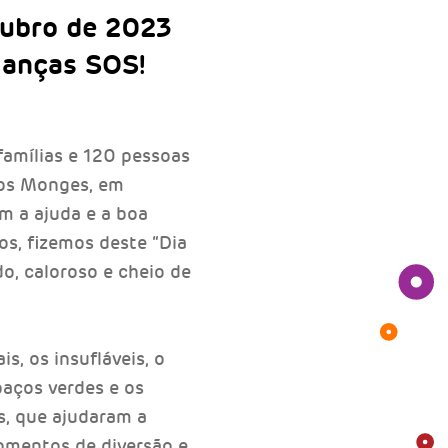
tubro de 2023
rianças SOS!
famílias e 120 pessoas
dos Monges, em
m a ajuda e a boa
os, fizemos deste “Dia
do, caloroso e cheio de
s, os insufláveis, o
paços verdes e os
s, que ajudaram a
omentos de diversão e