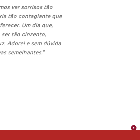
os ver sorrisos tão
ria tão contagiante que
erecer. Um dia que,
ser tão cinzento,
uz. Adorei e sem dúvida
ivas semelhantes.
”