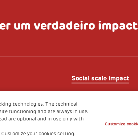
ter um verdadeiro impac
Social scale impact
Privacy & GDPR
Cookies’ po
 Duca degli Abruzzi 34132
cking technologies. The technical
aly
ite functioning and are always in use.
ead are optional and in use only with
Customize cookie
 Customize your cookies setting.