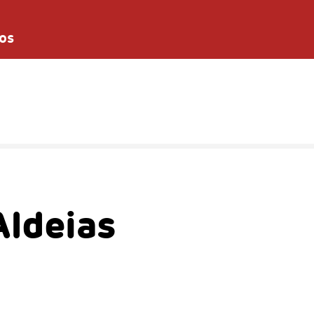
os
Aldeias