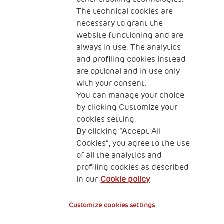
Social scale impact
Impact Investing
The technical cookies are
necessary to grant the
website functioning and are
always in use. The analytics
and profiling cookies instead
are optional and in use only
with your consent.
Fondazione Generali
You can manage your choice
The Human Safety Net Ente Filantropico
by clicking Customize your
cookies setting.
2, Piazza Duca degli Abruzzi 34132
By clicking “Accept All
Trieste Italy
Cookies”, you agree to the use
of all the analytics and
Privacy & GDPR
Cookies’ policy
profiling cookies as described
in our
Cookie policy
Administrative liability
Customize cookies settings