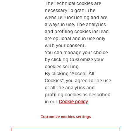
The technical cookies are
Fundación Generali
necessary to grant the
The Human Safety Net España
website functioning and are
CONTACTOS
always in use. The analytics
and profiling cookies instead
are optional and in use only
with your consent.
You can manage your choice
by clicking Customize your
cookies setting.
Dirección: Plaza Manuel Gómez- Moreno 5.
By clicking “Accept All
28020 Madrid. España
Cookies”, you agree to the use
of all the analytics and
Cookies
Política de Privacidad
profiling cookies as described
in our
Cookie policy
Beneficios Fiscales
Customize cookies settings