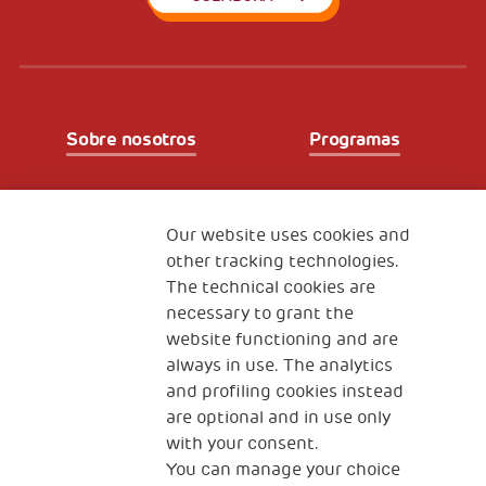
Sobre nosotros
Programas
Partners
Our website uses cookies and
other tracking technologies.
The technical cookies are
Fundación Generali
necessary to grant the
The Human Safety Net España
website functioning and are
CONTACTOS
always in use. The analytics
and profiling cookies instead
are optional and in use only
with your consent.
You can manage your choice