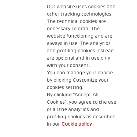
Our website uses cookies and
other tracking technologies.
The technical cookies are
necessary to grant the
website functioning and are
always in use. The analytics
Haz una donación para
and profiling cookies instead
are optional and in use only
generar impacto positivo
with your consent.
You can manage your choice
by clicking Customize your
COLABORA
cookies setting.
By clicking “Accept All
Cookies”, you agree to the use
of all the analytics and
profiling cookies as described
Sobre nosotros
Programas
in our
Cookie policy