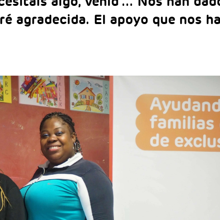
ecesitáis algo, venid'... Nos han da
aré agradecida. El apoyo que nos h