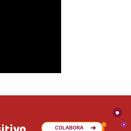
itivo
COLABORA