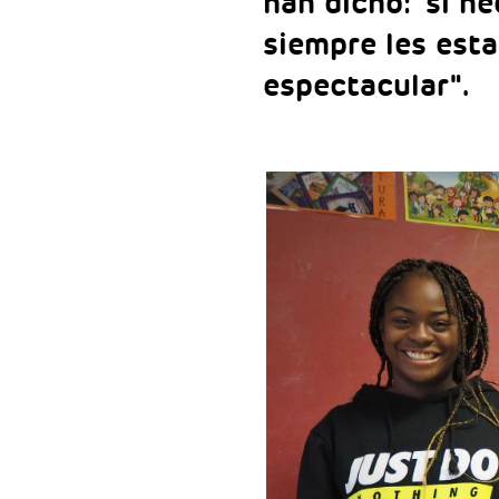
han dicho: 'si n
siempre les est
espectacular".