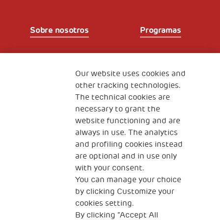
Sobre nosotros
Programas
Partners
Our website uses cookies and
other tracking technologies.
The technical cookies are
Fundación Generali
necessary to grant the
The Human Safety Net España
website functioning and are
CONTACTOS
always in use. The analytics
and profiling cookies instead
are optional and in use only
with your consent.
You can manage your choice
by clicking Customize your
cookies setting.
Dirección: Plaza Manuel Gómez- Moreno 5.
By clicking “Accept All
28020 Madrid. España