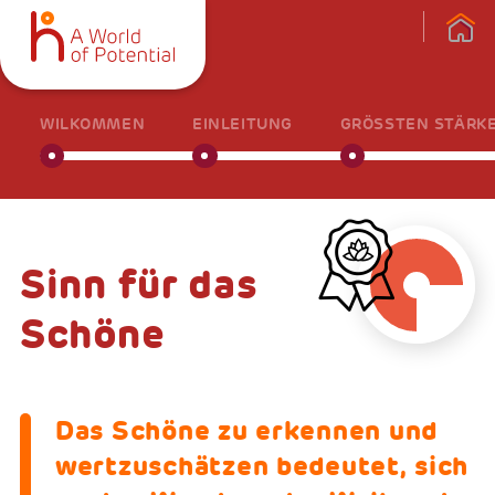
WILKOMMEN
EINLEITUNG
GRÖSSTEN STÄRKE
Sinn für das
Schöne
Das Schöne zu erkennen und
wertzuschätzen bedeutet, sich