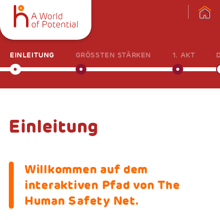
EINLEITUNG
GRÖSSTEN STÄRKEN
1. AKT
Einleitung
Willkommen auf dem
interaktiven Pfad von The
Human Safety Net.