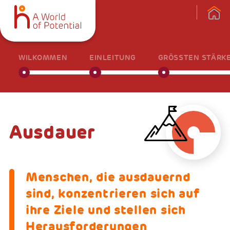
WILKOMMEN
EINLEITUNG
GRÖSSTEN STÄRKE
Ausdauer
Menschen, die ausdauernd
sind, konzentrieren sich auf
ihre Ziele und stellen sich
Herausforderungen