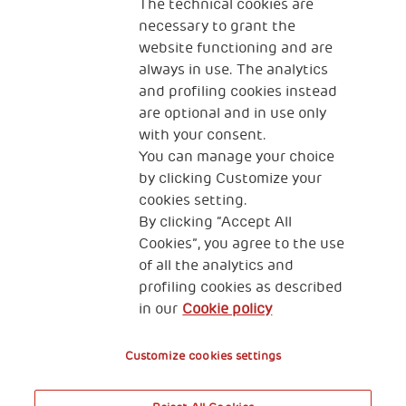
The technical cookies are
Fundación Generali
necessary to grant the
The Human Safety Net España
website functioning and are
CONTACTOS
always in use. The analytics
and profiling cookies instead
are optional and in use only
with your consent.
You can manage your choice
by clicking Customize your
cookies setting.
Dirección: Plaza Manuel Gómez- Moreno 5.
By clicking “Accept All
28020 Madrid. España
Cookies”, you agree to the use
of all the analytics and
Cookies
Política de Privacidad
profiling cookies as described
in our
Cookie policy
Beneficios Fiscales
Customize cookies settings