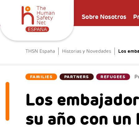
Sobre Nosotros
P
Los emba
THSN España
Historias y Novedades
P
FAMILIES
PARTNERS
REFUGEES
Los embajador
su año con un