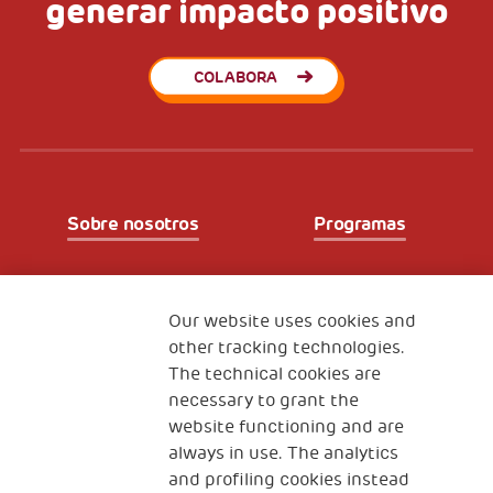
generar impacto positivo
COLABORA
Sobre nosotros
Programas
Partners
Our website uses cookies and
other tracking technologies.
The technical cookies are
Fundación Generali
necessary to grant the
The Human Safety Net España
website functioning and are
CONTACTOS
always in use. The analytics
and profiling cookies instead