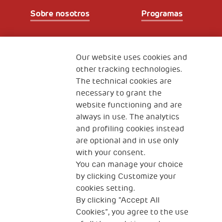
Sobre nosotros
Programas
Partners
Our website uses cookies and
other tracking technologies.
The technical cookies are
Fundación Generali
necessary to grant the
The Human Safety Net España
website functioning and are
CONTACTOS
always in use. The analytics
and profiling cookies instead
are optional and in use only
with your consent.
You can manage your choice
by clicking Customize your
cookies setting.
Dirección: Plaza Manuel Gómez- Moreno 5.
By clicking “Accept All
28020 Madrid. España
Cookies”, you agree to the use