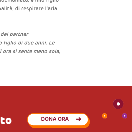
ità, di respirare l’aria
 del partner
figlio di due anni. Le
ì ora si sente meno sola,
eto
DONA ORA