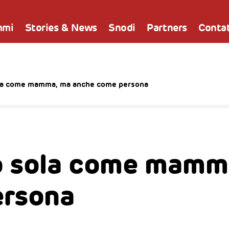
mmi
Stories & News
Snodi
Partners
Contat
la come mamma, ma anche come persona
o sola come mamm
ersona