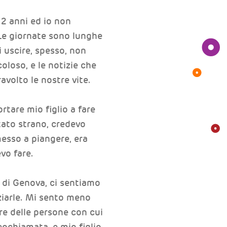
 2 anni ed io non
 Le giornate sono lunghe
 uscire, spesso, non
coloso, e le notizie che
avolto le nostre vite.
rtare mio figlio a fare
tato strano, credevo
messo a piangere, era
vo fare.
o di Genova, ci sentiamo
ziarle. Mi sento meno
e delle persone con cui
eochiamata, e mio figlio