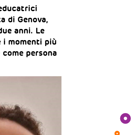
educatrici
ta di Genova,
due anni. Le
e i momenti più
 e come persona