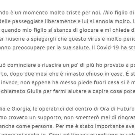
do è un momento molto triste per noi. Mio figlio di
delle passeggiate liberamente e lui si annoia molto.
ando mio figlio si stanca di giocare e mi chiede di
er riuscire a spiegargli che questo virus è molto peri
fanno preoccupare per la sua salute. Il Covid-19 ha str
può cominciare a riuscire un po' di più ho provato a po
rto, dopo due mesi che è rimasto chiuso in casa. È s
e invece, non appena ha messo piede fuori casa si è 
 chiamato Giulia per farmi aiutare a capire cosa pote
ia e Giorgia, le operatrici del centro di Ora di Futur
amo trovato un supporto, non smetterò mai di ringra
che come persona. Per me è stato importante aver
di come mi sento io. Ogni settimana ci vediamo in vid