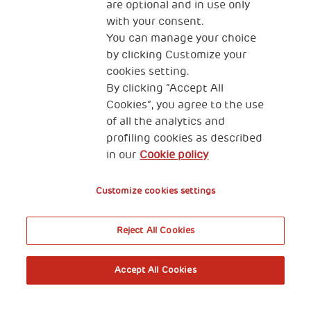
are optional and in use only
with your consent.
You can manage your choice
by clicking Customize your
cookies setting.
By clicking “Accept All
Fondazione Generali
Cookies”, you agree to the use
The Human Safety Net Ente Filantropico
of all the analytics and
profiling cookies as described
CONTATTI
in our
Cookie policy
Customize cookies settings
2, Piazza Duca degli Abruzzi 34132
Reject All Cookies
Trieste Italy
Accept All Cookies
Privacy & GDPR
Cookies’ policy