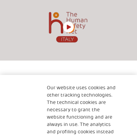
Our website uses cookies and
Dona ora per produrre un
other tracking technologies.
The technical cookies are
impatto concreto
necessary to grant the
website functioning and are
DONA ORA
always in use. The analytics
and profiling cookies instead