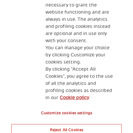
necessary to grant the
Fondazione Generali
website functioning and are
The Human Safety Net Ente Filantropico
always in use. The analytics
and profiling cookies instead
CONTATTI
are optional and in use only
with your consent.
You can manage your choice
by clicking Customize your
cookies setting.
2, Piazza Duca degli Abruzzi 34132
By clicking “Accept All
Trieste Italy
Cookies”, you agree to the use
of all the analytics and
Privacy & GDPR
Cookies’ policy
profiling cookies as described
in our
Cookie policy
Administrative liability
Customize cookies settings
Reject All Cookies