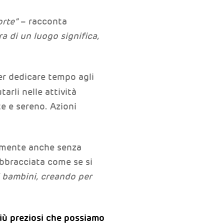
orte”
– racconta
ra di un luogo significa,
er dedicare tempo agli
arli nelle attività
te e sereno. Azioni
neamente anche senza
abbracciata come se si
i bambini, creando per
più preziosi che possiamo