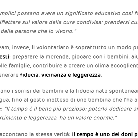
mplici possano avere un significato educativo così f
iflettere sul valore della cura condivisa: prendersi cu
 delle persone che lo vivono.”
eam, invece, il volontariato è soprattutto un modo p
esti
: preparare la merenda, giocare con i bambini, aiut
lle famiglie, contribuire a creare un clima accoglien
fiducia, vicinanza e leggerezza
generare
.
estano i sorrisi dei bambini e la fiducia nata sponta
ngua, fino al gesto inatteso di una bambina che l’ha 
e:
“Il tempo è il bene più prezioso: poterlo dedicare a
rtimento e leggerezza, ha un valore enorme.”
il tempo è uno dei doni 
raccontano la stessa verità: