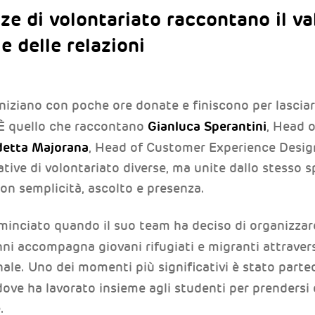
e di volontariato raccontano il val
 e delle relazioni
niziano con poche ore donate e finiscono per lascia
Gianluca Sperantini
. È quello che raccontano
, Head o
etta Majorana
, Head of Customer Experience Design
ative di volontariato diverse, ma unite dallo stesso sp
con semplicità, ascolto e presenza.
minciato quando il suo team ha deciso di organizzare
anni accompagna giovani rifugiati e migranti attraver
ale. Uno dei momenti più significativi è stato parteci
 dove ha lavorato insieme agli studenti per prendersi 
.