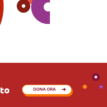
eto
DONA ORA