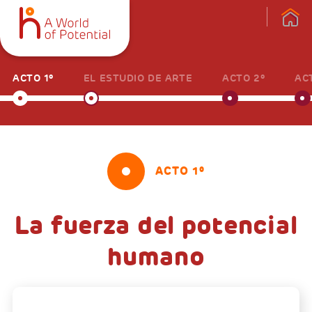
ACTO 1º
EL ESTUDIO DE ARTE
ACTO 2º
AC
ACTO 1º
La fuerza del potencial
humano