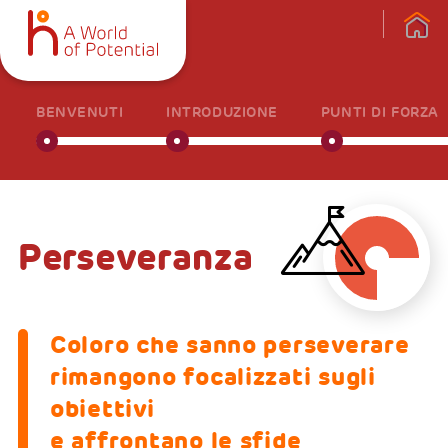
BENVENUTI
INTRODUZIONE
PUNTI DI FORZA
Perseveranza
Coloro che sanno perseverare
rimangono focalizzati sugli
obiettivi
e affrontano le sfide