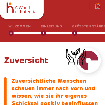
WILKOMMEN
EINLEITUNG
GRÖSSTEN STÄRKE
Zuversicht
Zuversichtliche Menschen
schauen immer nach vorn und
wissen, wie sie ihr eigenes
Schicksal positiv beeinflussen